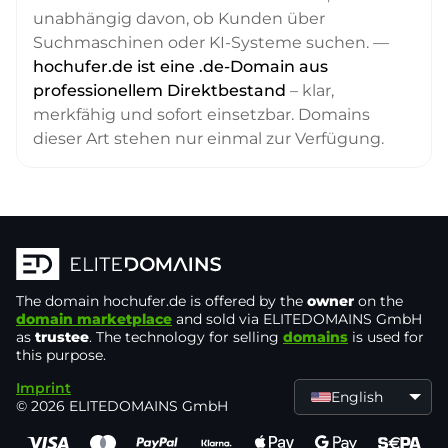
unabhängig davon, ob Kunden über
Suchmaschinen oder KI-Systeme suchen. —
hochufer.de ist eine .de-Domain aus
professionellem Direktbestand
– klar,
merkfähig und sofort einsetzbar. Domains
dieser Art stehen nur einmal zur Verfügung.
The domain
hochufer.de
is offered by the
owner
on the
domain marketplace
and sold via ELITEDOMAINS GmbH
as
trustee
. The technology for selling
domains
is used for
this purpose.
Imprint
English
© 2026 ELITEDOMAINS GmbH