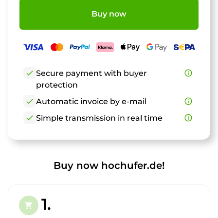
Buy now
check
Secure payment with buyer
info_outline
protection
check
Automatic invoice by e-mail
info_outline
check
Simple transmission in real time
info_outline
Buy now hochufer.de!
1.
shopping_cart