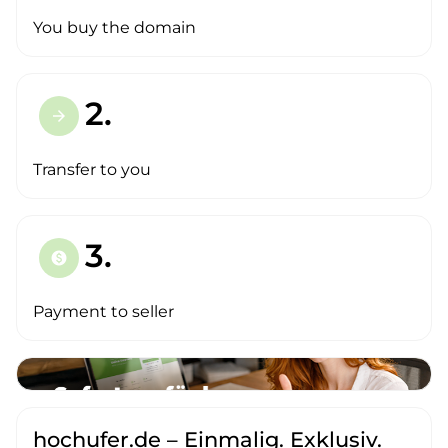
You buy the domain
2.
arrow_forward
Transfer to you
3.
paid
Payment to seller
hochufer.de – Einmalig. Exklusiv.