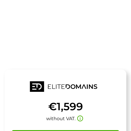
The domain
hochufer.de
is for sale
€1,599
info_outline
without VAT.